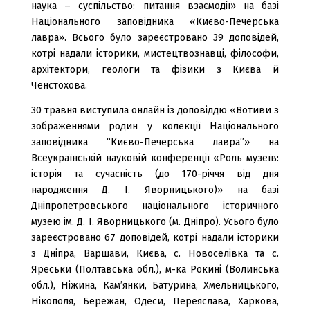
наука – суспільство: питання взаємодії» на базі
Національного заповідника «Києво-Печерська
лавра». Всього було зареєстровано 39 доповідей,
котрі надали історики, мистецтвознавці, філософи,
архітектори, геологи та фізики з Києва й
Ченстохова.
30 травня виступила онлайн із доповіддю «Вотиви з
зображеннями родин у колекції Національного
заповідника “Києво-Печерська лавра”» на
Всеукраїнській науковій конференції «Роль музеїв:
історія та сучасність (до 170-річчя від дня
народження Д. І. Яворницького)» на базі
Дніпропетровського національного історичного
музею ім. Д. І. Яворницького (м. Дніпро). Усього було
зареєстровано 67 доповідей, котрі надали історики
з Дніпра, Варшави, Києва, с. Новоселівка та с.
Яреськи (Полтавська обл.), м-ка Рокині (Волинська
обл.), Ніжина, Кам’янки, Батурина, Хмельницького,
Нікополя, Бережан, Одеси, Переяслава, Харкова,