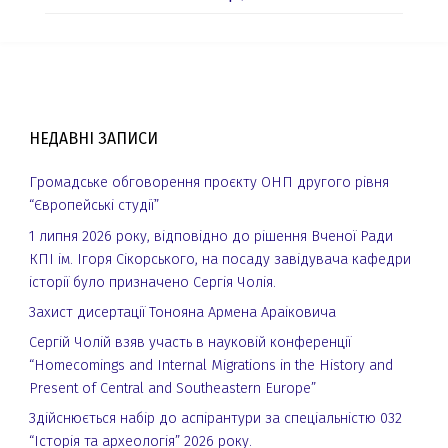
НЕДАВНІ ЗАПИСИ
Громадське обговорення проєкту ОНП другого рівня
“Європейські студії”
1 липня 2026 року, відповідно до рішення Вченої Ради
КПІ ім. Ігоря Сікорського, на посаду завідувача кафедри
історії було призначено Сергія Чолія.
Захист дисертації Тонояна Армена Араіковича
Сергій Чолій взяв участь в науковій конференції
“Homecomings and Internal Migrations in the History and
Present of Central and Southeastern Europe”
Здійснюється набір до аспірантури за спеціальністю 032
“Історія та археологія” 2026 року.