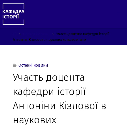
Skip
to
content
Home
Останні новини
Участь доцента кафедри історії
Антоніни Кізлової в наукових конференціях
Останні новини
Участь доцента
кафедри історії
Антоніни Кізлової в
наукових