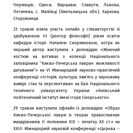
Чернівців, Одеси, Варшави, Славути, Львова,
Летичева, с. Маліївці (Хмельницька обл.), Харкова,
Сторожинця.
23 травня взяла участь онлайн у співавторстві зі
здобувачкою ІІІ (доктор філософії) рівня освіти
кафедри історії Наталею Скорняковою, котра як
перший автор виступила з доповіддю «Жіночий
костюм на вотивах з колекції Національного
заповідника “Києво-Печерська лавра»: можливості
датування”» на VI Міжнародній науково-практичній
конференції «Історія, культура, пам’ять у науковому
вимірі: стан та перспективи» на базі Національного
технічного університету України «Київський
політехнічний інститут імені Ігоря Сікорського».
29 травня виступила офлайн із доповіддю «Образ
Києво-Печерської лаври в творах православних
мандрівників ІІ половини ХІХ – початку ХХ ст.» на
ХХІІІ Міжнародній науковій конференції «Церква –