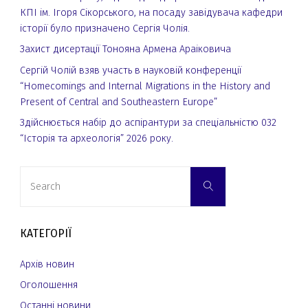
КПІ ім. Ігоря Сікорського, на посаду завідувача кафедри
історії було призначено Сергія Чолія.
Захист дисертації Тонояна Армена Араіковича
Сергій Чолій взяв участь в науковій конференції
“Homecomings and Internal Migrations in the History and
Present of Central and Southeastern Europe”
Здійснюється набір до аспірантури за спеціальністю 032
“Історія та археологія” 2026 року.
Search
Search
for:
КАТЕГОРІЇ
Архів новин
Оголошення
Останні новини