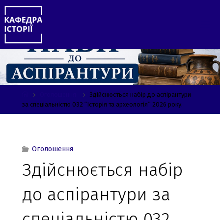
Skip
to
content
Home
Оголошення
Здійснюється набір до аспірантури
за спеціальністю 032 “Історія та археологія” 2026 року.
Оголошення
Здійснюється набір
до аспірантури за
спеціальністю 032