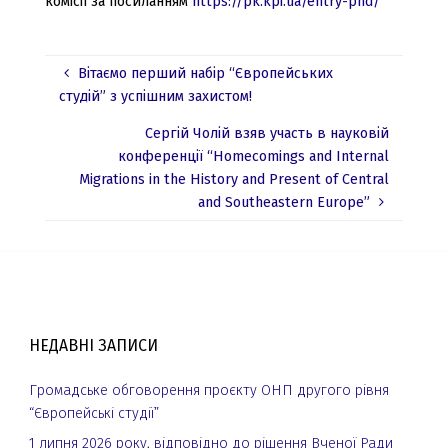
комісії за посиланням
https://pk.kpi.ua/entry-phd/
Вітаємо перший набір “Європейських
студій” з успішним захистом!
Сергій Чолій взяв участь в науковій
конференції “Homecomings and Internal
Migrations in the History and Present of Central
and Southeastern Europe”
НЕДАВНІ ЗАПИСИ
Громадське обговорення проєкту ОНП другого рівня
“Європейські студії”
1 липня 2026 року, відповідно до рішення Вченої Ради