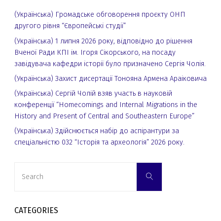
(Українська) Громадське обговорення проєкту ОНП
другого рівня “Європейські студії”
(Українська) 1 липня 2026 року, відповідно до рішення
Вченої Ради КПІ ім. Ігоря Сікорського, на посаду
завідувача кафедри історії було призначено Сергія Чолія.
(Українська) Захист дисертації Тонояна Армена Араіковича
(Українська) Сергій Чолій взяв участь в науковій
конференції “Homecomings and Internal Migrations in the
History and Present of Central and Southeastern Europe”
(Українська) Здійснюється набір до аспірантури за
спеціальністю 032 “Історія та археологія” 2026 року.
Search
Search
for:
CATEGORIES