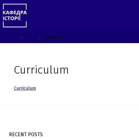
Skip
to
content
Home
Ph.D.
Curriculum
Curriculum
Curriculum
RECENT POSTS