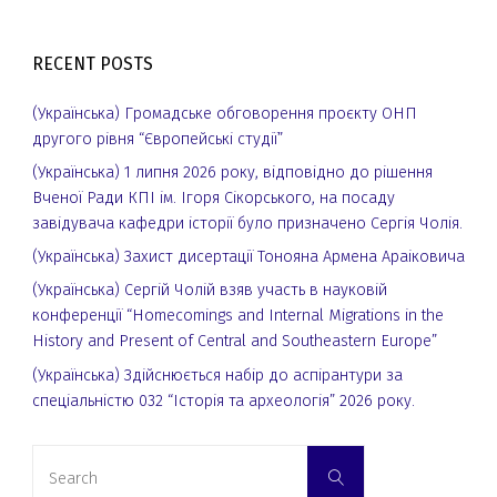
RECENT POSTS
(Українська) Громадське обговорення проєкту ОНП
другого рівня “Європейські студії”
(Українська) 1 липня 2026 року, відповідно до рішення
Вченої Ради КПІ ім. Ігоря Сікорського, на посаду
завідувача кафедри історії було призначено Сергія Чолія.
(Українська) Захист дисертації Тонояна Армена Араіковича
(Українська) Сергій Чолій взяв участь в науковій
конференції “Homecomings and Internal Migrations in the
History and Present of Central and Southeastern Europe”
(Українська) Здійснюється набір до аспірантури за
спеціальністю 032 “Історія та археологія” 2026 року.
Search
Search
for: