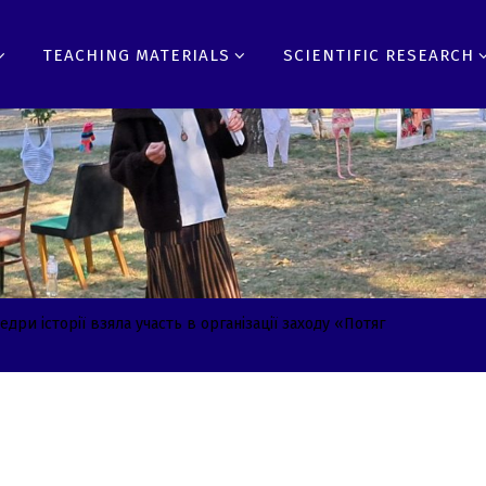
TEACHING MATERIALS
SCIENTIFIC RESEARCH
дри історії взяла участь в організації заходу «Потяг