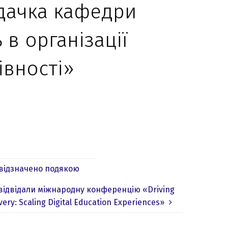
адачка кафедри
ь в організації
івності»
 відзначено подякою
відвідали міжнародну конференцію «Driving
ery: Scaling Digital Education Experiences»