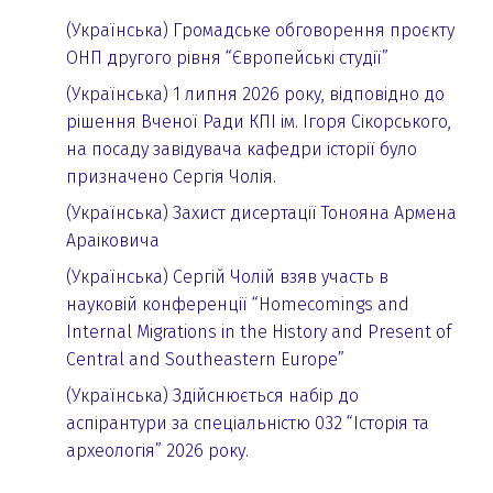
(Українська) Громадське обговорення проєкту
ОНП другого рівня “Європейські студії”
(Українська) 1 липня 2026 року, відповідно до
рішення Вченої Ради КПІ ім. Ігоря Сікорського,
на посаду завідувача кафедри історії було
призначено Сергія Чолія.
(Українська) Захист дисертації Тонояна Армена
Араіковича
(Українська) Сергій Чолій взяв участь в
науковій конференції “Homecomings and
Internal Migrations in the History and Present of
Central and Southeastern Europe”
(Українська) Здійснюється набір до
аспірантури за спеціальністю 032 “Історія та
археологія” 2026 року.