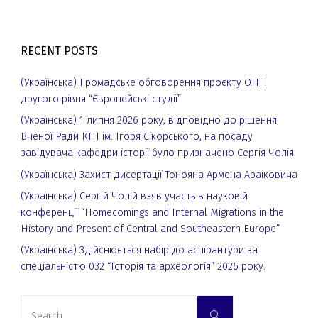
RECENT POSTS
(Українська) Громадське обговорення проєкту ОНП
другого рівня “Європейські студії”
(Українська) 1 липня 2026 року, відповідно до рішення
Вченої Ради КПІ ім. Ігоря Сікорського, на посаду
завідувача кафедри історії було призначено Сергія Чолія.
(Українська) Захист дисертації Тонояна Армена Араіковича
(Українська) Сергій Чолій взяв участь в науковій
конференції “Homecomings and Internal Migrations in the
History and Present of Central and Southeastern Europe”
(Українська) Здійснюється набір до аспірантури за
спеціальністю 032 “Історія та археологія” 2026 року.
Search
Search