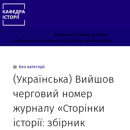
Skip
to
content
Home
Без категорії
(Українська) Вийшов черговий
номер журналу «Сторінки історії: збірник наукових праць»
Без категорії
(Українська) Вийшов
черговий номер
журналу «Сторінки
історії: збірник