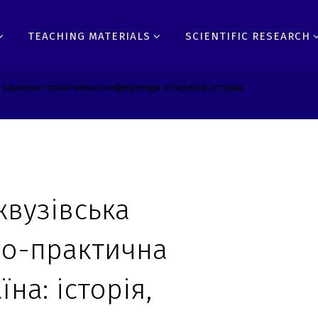
TEACHING MATERIALS
SCIENTIFIC RESEARCH
 науково-практична конференція «Україна: історія,
жвузівська
во-практична
на: історія,