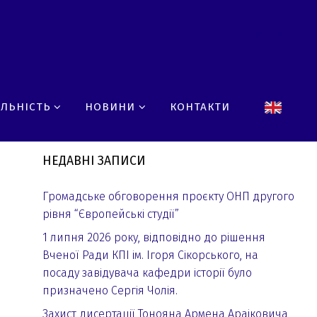
ЯЛЬНІСТЬ
НОВИНИ
КОНТАКТИ
НЕДАВНІ ЗАПИСИ
Громадське обговорення проєкту ОНП другого
рівня “Європейські студії”
1 липня 2026 року, відповідно до рішення
Вченої Ради КПІ ім. Ігоря Сікорського, на
посаду завідувача кафедри історії було
призначено Сергія Чолія.
Захист дисертації Тонояна Армена Араіковича