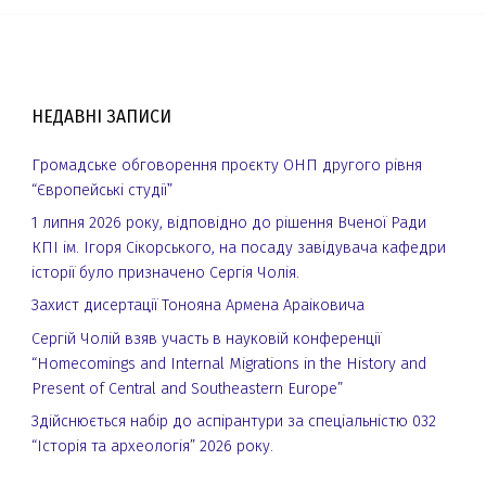
НЕДАВНІ ЗАПИСИ
Громадське обговорення проєкту ОНП другого рівня
“Європейські студії”
1 липня 2026 року, відповідно до рішення Вченої Ради
КПІ ім. Ігоря Сікорського, на посаду завідувача кафедри
історії було призначено Сергія Чолія.
Захист дисертації Тонояна Армена Араіковича
Сергій Чолій взяв участь в науковій конференції
“Homecomings and Internal Migrations in the History and
Present of Central and Southeastern Europe”
Здійснюється набір до аспірантури за спеціальністю 032
“Історія та археологія” 2026 року.