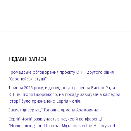
НЕДАВНІ ЗАПИСИ
Громадське обговорення проєкту ОНП другого рівня
“Європейські студії”
1 липня 2026 року, відповідно до рішення Вченої Ради
КПІ ім. Ігоря Сікорського, на посаду завідувача кафедри
історії було призначено Сергія Чолія.
Захист дисертації Тонояна Армена Араіковича
Сергій Чолій взяв участь в науковій конференції
“Homecomings and Internal Migrations in the History and