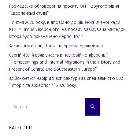
Громадське обговорення проєкту ОНП другого рівня
“Європейські студії”
1 липня 2026 року, відповідно до рішення Вченої Ради
КПІ ім. Ігоря Сікорського, на посаду завідувача кафедри
історії було призначено Сергія Чолія.
Захист дисертації Тонояна Армена Араіковича
Сергій Чолій взяв участь в науковій конференції
“Homecomings and Internal Migrations in the History and
Present of Central and Southeastern Europe”
Здійснюється набір до аспірантури за спеціальністю 032
“Історія та археологія” 2026 року.
Search
Search
for:
КАТЕГОРІЇ