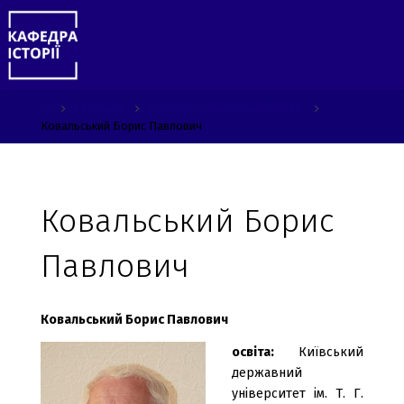
Skip
to
content
Home
Кафедра
Науково-педагогічний склад
Ковальський Борис Павлович
Ковальський Борис
Павлович
Ковальський Борис Павлович
освіта:
Київський
державний
університет ім. Т. Г.